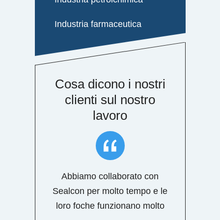
Industria farmaceutica
i nostri
Cosa dicono i nostri
nostro
clienti sul nostro
o
lavoro

 prodotto
Abbiamo collaborato con
ngue dai loro
Sealcon per molto tempo e le
i.
loro foche funzionano molto