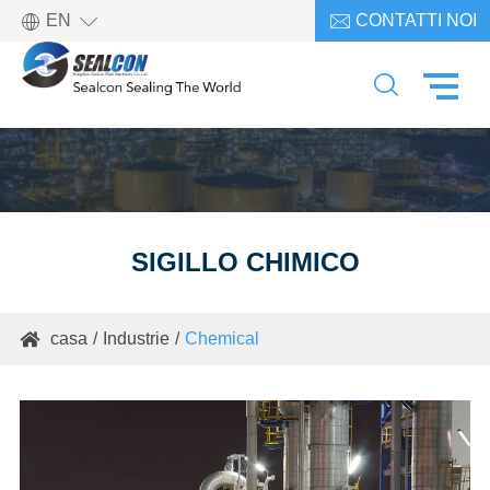

EN
CONTATTI NOI


SIGILLO CHIMICO
casa
Industrie
Chemical
